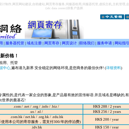
计制作,网页网站建设,自助建站,网页寄存服务,伺服器租用,伺服器托管,虚拟主机,主机管理,企业
(idc data center)供客户选择.
用
|
服务器托管
|
域名注册
|
网页寄存
|
网页设计
|
联络我们
|
服务申请
|
网站指
最新价格！
租用、托管
据中心
,遍布港九新界.安全稳定的网络环境,是您商务的最佳伙伴! (
详细资料
)
专属性的,是代表一家企业的形象,是产品最有效的宣传标语.并且域名是稀缺的,
向世界的奠基石!
.com / .net / .org / .info / .biz /
HK$ 288 / 2 years
.us / .nl /
HK$ 256 / 2 years
.com.hk /.net.hk / .org.hk / .edu.hk
HK$ 200 / year
不使用本公司的寄存服务，需支付300/年的停泊费)
.idv.hk
HK$ 150 / year