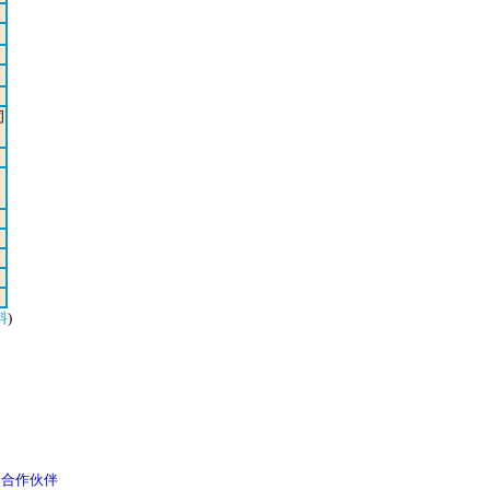
司
料
)
|
合作伙伴