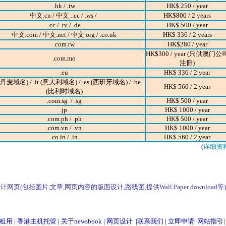
.hk / .tw
HK$ 250 / year
中文.cn / 中文 ..cc / .ws /
HK$800 / 2 years
.cc
/ .tv /
.de
HK$ 500 / year
中文.com / 中文.net / 中文.org / .co.uk
HK$ 336 / 2 years
.com.tw
HK$280 / year
HK$300 / year (只供澳门公
.com.mo
注冊)
.eu
HK$ 336 / 2 year
 (丹麦域名) / .it (意大利域名) / .es (西班牙域名) / .be
HK$ 560 / 2 year
(比利时域名)
.com.sg / .sg
HK$ 500 / year
.jp
HK$ 1000 / year
.com.ph / .ph
HK$ 500 / year
.com.vn / .vn
HK$ 1000 / year
.co.in / .in
HK$ 560 / 2 year
(
详细资
网页(包括图片,文章,网页内容的版面设计,路线图,提供Wall Paper download等)
租用
|
香港主机托管
|
关于newsbook
|
网页设计
|
联系我们
|
立即申请
|
网站指引